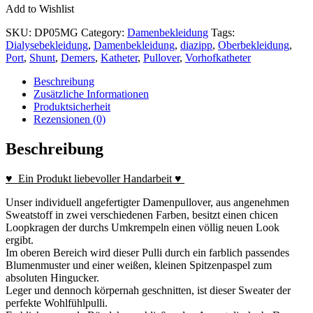
Add to Wishlist
SKU:
DP05MG
Category:
Damenbekleidung
Tags:
Dialysebekleidung
,
Damenbekleidung
,
diazipp
,
Oberbekleidung
,
Port
,
Shunt
,
Demers
,
Katheter
,
Pullover
,
Vorhofkatheter
Beschreibung
Zusätzliche Informationen
Produktsicherheit
Rezensionen (0)
Beschreibung
♥ Ein Produkt liebevoller Handarbeit ♥
Unser individuell angefertigter Damenpullover, aus angenehmen
Sweatstoff in zwei verschiedenen Farben, besitzt einen chicen
Loopkragen der durchs Umkrempeln einen völlig neuen Look
ergibt.
Im oberen Bereich wird dieser Pulli durch ein farblich passendes
Blumenmuster und einer weißen, kleinen Spitzenpaspel zum
absoluten Hingucker.
Leger und dennoch körpernah geschnitten, ist dieser Sweater der
perfekte Wohlfühlpulli.