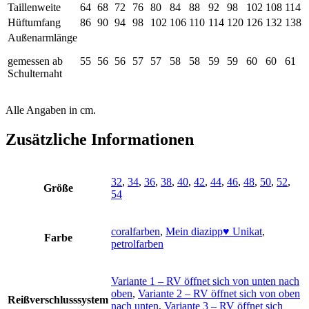
Taillenweite
64
68
72
76
80
84
88
92
98
102
108
114
Hüftumfang
86
90
94
98
102
106
110
114
120
126
132
138
Außenarmlänge
gemessen ab
55
56
56
57
57
58
58
59
59
60
60
61
Schulternaht
Alle Angaben in cm.
Zusätzliche Informationen
32
,
34
,
36
,
38
,
40
,
42
,
44
,
46
,
48
,
50
,
52
,
Größe
54
coralfarben
,
Mein diazipp♥ Unikat
,
Farbe
petrolfarben
Variante 1 – RV öffnet sich von unten nach
oben
,
Variante 2 – RV öffnet sich von oben
Reißverschlusssystem
nach unten
,
Variante 3 – RV öffnet sich