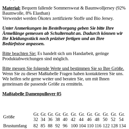
Material:
Bequem fallende Sommersweat & Baumwolljersey (92%
Baumwolle, 8% Elasthan)
Verwendet werden Ökotex zertifizierte Stoffe und Bio Jersey.
Unter Anmerkungen im Bestellvorgang geben Sie bitte Ihre
Ärmellänge gemessen ab Schulternaht an. Dadurch können wir
Ihr Kleidungsstück noch präziser fertigen und an Ihre
Bedürfnisse anpassen.
Bitte beachten Sie:
Es handelt sich um Handarbeit, geringe
Produktabweichungen sind möglich.
Bitte messen Sie folgende Werte und bestimmen Sie so Ihre Größe.
Wenn Sie zu dieser Maßtabelle Fragen haben kontaktieren Sie uns.
Wir helfen sehr gerne weiter und beraten Sie, um mit Ihnen
gemeinsam die passende Größe zu ermitteln.
Maßtabelle Damenpullover 05
Gr.
Gr.
Gr.
Gr.
Gr.
Gr.
Gr.
Gr.
Gr.
Gr.
Gr.
Gr.
Größe
32
34
36
38
40
42
44
46
48
50
52
54
Brustumfang
82
85
88
92
96
100
104
110
116
122
128
134