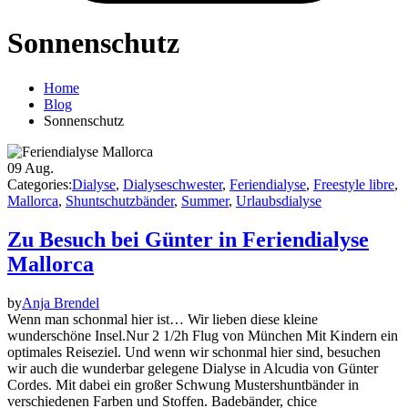
Sonnenschutz
Home
Blog
Sonnenschutz
09
Aug.
Categories:
Dialyse
,
Dialyseschwester
,
Feriendialyse
,
Freestyle libre
,
Mallorca
,
Shuntschutzbänder
,
Summer
,
Urlaubsdialyse
Zu Besuch bei Günter in Feriendialyse
Mallorca
by
Anja Brendel
Wenn man schonmal hier ist… Wir lieben diese kleine
wunderschöne Insel.Nur 2 1/2h Flug von München Mit Kindern ein
optimales Reiseziel. Und wenn wir schonmal hier sind, besuchen
wir auch die wunderbar gelegene Dialyse in Alcudia von Günter
Cordes. Mit dabei ein großer Schwung Mustershuntbänder in
verschiedenen Farben und Stoffen. Badebänder, chice