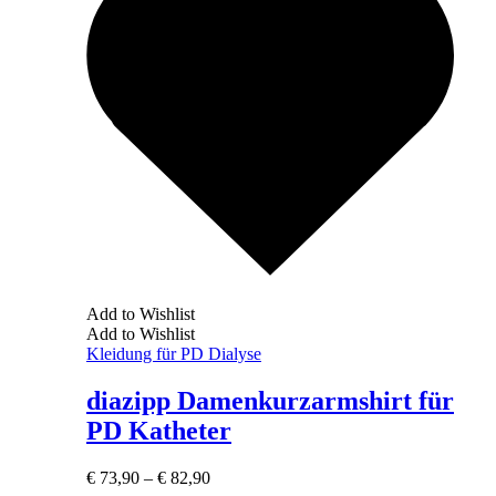
Add to Wishlist
Add to Wishlist
Kleidung für PD Dialyse
diazipp Damenkurzarmshirt für
PD Katheter
€
73,90
–
€
82,90