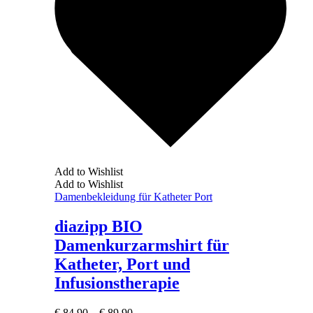
Add to Wishlist
Add to Wishlist
Damenbekleidung für Katheter Port
diazipp BIO
Damenkurzarmshirt für
Katheter, Port und
Infusionstherapie
€
84,90
–
€
89,90