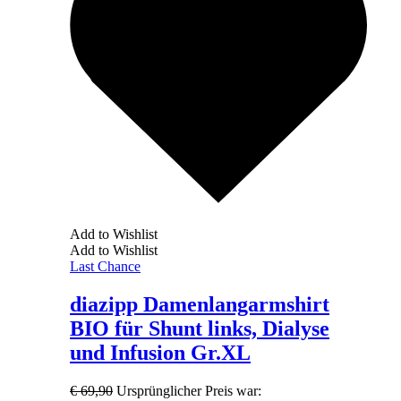
Add to Wishlist
Add to Wishlist
Last Chance
diazipp Damenlangarmshirt
BIO für Shunt links, Dialyse
und Infusion Gr.XL
€
69,90
Ursprünglicher Preis war: