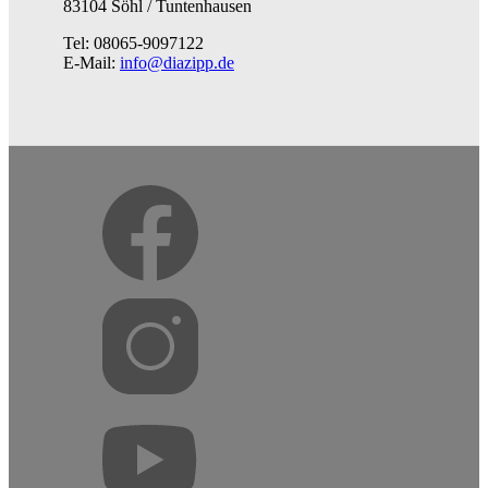
83104 Söhl / Tuntenhausen
Tel: 08065-9097122
E-Mail:
info@diazipp.de