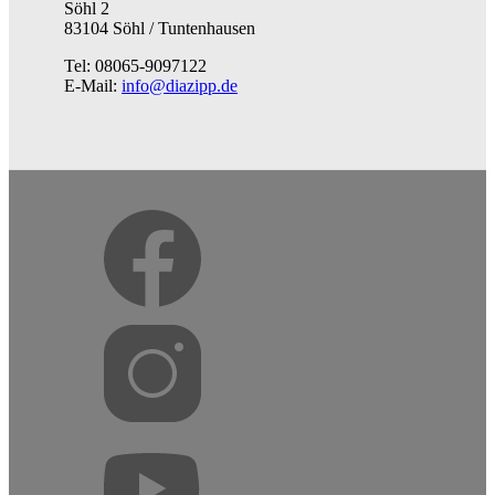
Söhl 2
83104 Söhl / Tuntenhausen
Tel: 08065-9097122
E-Mail:
info@diazipp.de