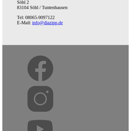
Söhl 2
83104 Söhl / Tuntenhausen
Tel: 08065-9097122
E-Mail:
info@diazipp.de