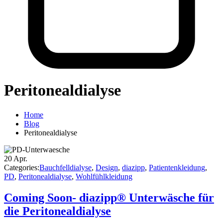
Peritonealdialyse
Home
Blog
Peritonealdialyse
20
Apr.
Categories:
Bauchfelldialyse
,
Design
,
diazipp
,
Patientenkleidung
,
PD
,
Peritonealdialyse
,
Wohlfühlkleidung
Coming Soon- diazipp® Unterwäsche für
die Peritonealdialyse