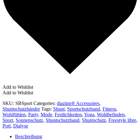
Add to Wishlist
Add to Wishlist
SKU:
SBSport
Categories:
diazipp® Accessoires
,
Shuntschutzbänder
Tags:
Shunt
,
Sportschutzband
,
Fitness
,
Wohlfühlen
,
Party
,
Mode
,
Festlichkeiten
,
Yoga
,
Wohlbefinden
,
Sport
,
Sonnenschutz
,
Shuntschutzband
,
Shuntschutz
,
Freestyle libre
,
Port
,
Dialyse
Beschreibung