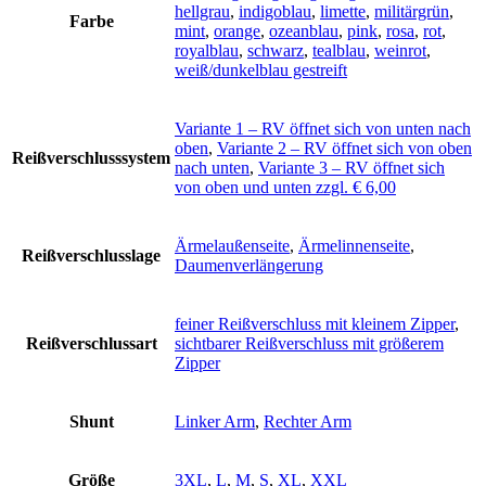
hellgrau
,
indigoblau
,
limette
,
militärgrün
,
Farbe
mint
,
orange
,
ozeanblau
,
pink
,
rosa
,
rot
,
royalblau
,
schwarz
,
tealblau
,
weinrot
,
weiß/dunkelblau gestreift
Variante 1 – RV öffnet sich von unten nach
oben
,
Variante 2 – RV öffnet sich von oben
Reißverschlusssystem
nach unten
,
Variante 3 – RV öffnet sich
von oben und unten zzgl. € 6,00
Ärmelaußenseite
,
Ärmelinnenseite
,
Reißverschlusslage
Daumenverlängerung
feiner Reißverschluss mit kleinem Zipper
,
Reißverschlussart
sichtbarer Reißverschluss mit größerem
Zipper
Shunt
Linker Arm
,
Rechter Arm
Größe
3XL
,
L
,
M
,
S
,
XL
,
XXL