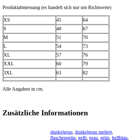
Produktabmessung (es handelt sich nur um Richtwerte)
XS
45
64
S
48
67
M
51
70
L
54
73
XL
57
76
XXL
60
79
3XL
63
82
Alle Angaben in cm.
Zusätzliche Informationen
dunkelgrau
,
dunkelgrau meliert
,
flaschengrün
,
gelb
,
grau
,
grün
,
hellblau
,